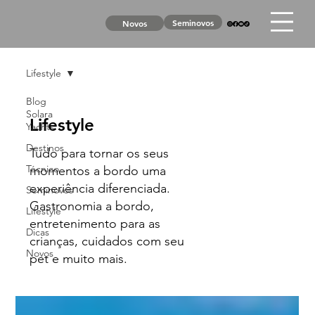
Seminovos
Novos
Lifestyle
Blog
Solara
Lifestyle
Yachts
Destinos
Tudo para tornar os seus
Técnico
momentos a bordo uma
experiência diferenciada.
Seminovos
Gastronomia a bordo,
Lifestyle
entretenimento para as
Dicas
crianças, cuidados com seu
Novos
pet e muito mais.