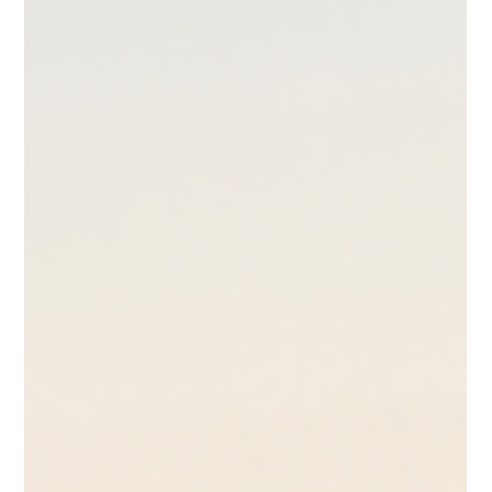
perfeito no litoral baiano
Ilhéus e Itacaré: o roteiro náutico perfeito no litoral baiano. Do
cais histórico do cacau às falésias cobertas de Mata Atlântica
que emolduram Itacaré — um trecho de costa que se navega
em poucas horas, mas que guarda paisagens para dias inteiros
de exploração.