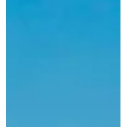
nenhum voo comercial oferece: a aproximação lenta do Morro
do Pico surgindo no horizonte, depois de horas de mar aberto
sem referência de terra. Este guia organiza o que todo
comandante precisa avaliar antes de traçar essa rota — da
autorização de fundeio à janela de tempo ideal.