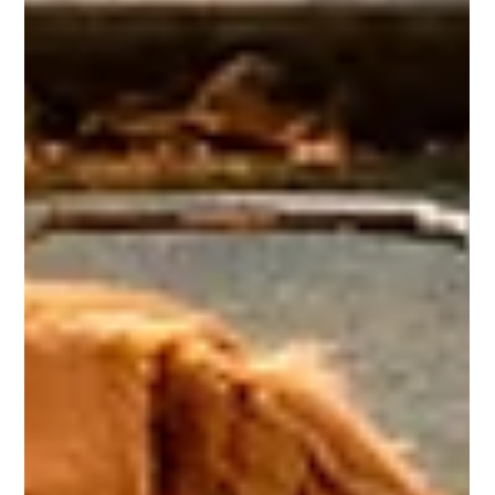
imaginar o litoral: Angra, Ilhabela, a costa baiana. Mas há um
eixo interior que vem ganhando atenção crescente entre
proprietários de embarcações maiores — o triângulo formado
por Cuiabá, o Rio Cuiabá e a Chapada dos Guimarães, no
coração de Mato Grosso.