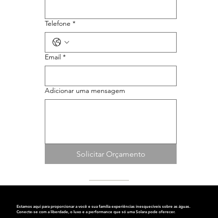
Telefone
*
Email
*
Adicionar uma mensagem
Solicitar Orçamento
Estamos aqui para proporcionar a você e sua família experiências inesquecíveis sobre as águas.
Conecte-se com a liberdade, o luxo e a performance que só
uma Solara pode oferecer.