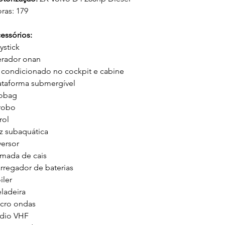
ras: 179
essórios:
ystick
rador onan
 condicionado no cockpit e cabine
ataforma submergível
obag
robo
rol
z subaquática
versor
mada de cais
rregador de baterias
iler
ladeira
cro ondas
dio VHF