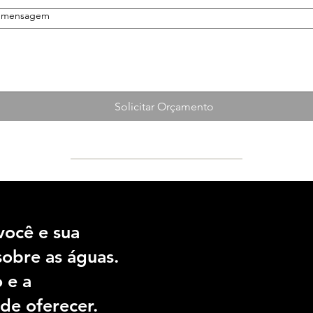
a mensagem
Solicitar Orçamento
Endereço:
você e sua
Av. dos Bandeirantes, 4063
sobre as águas.
Planalto Paulista, São Paul
Cep.: 04071-010
 e a
de oferecer.
Segunda a Sexta das 9h às 18h