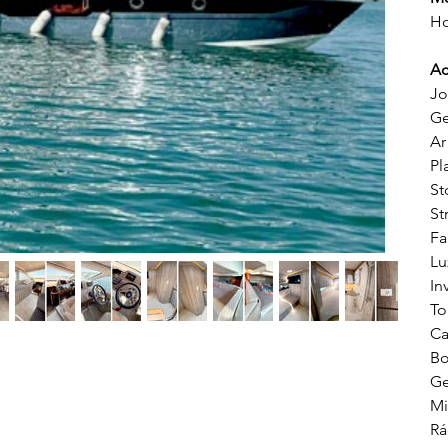
Ho
Ac
Jo
Ge
Ar
Pl
St
St
Fa
Lu
In
To
Ca
Bo
Ge
Mi
Rá