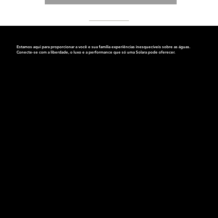
Estamos aqui para proporcionar a você e sua família experiências inesquecíveis sobre as águas.
Conecte-se com a liberdade, o luxo e a performance que só
uma Solara pode oferecer.
Endereço:
Av. dos Bandeirantes, 4063
Planalto Paulista, São Paulo
Cep.: 04071-010
Segunda a Sexta das 9h às 18h
Sábados das 9h às 15h
Nossos Telefones:
WhatsApp: (11) 99896-5248
Tel.: (11) 2628-3064 | (11) 2628-3065