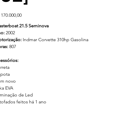
ço
 170.000,00
sterboat 21.5 Seminova
o:
2002
torização:
Indmar Corvette 310hp Gasolina
ras:
807
essórios:
rreta
pota
m novo
ka EVA
uminação de Led
tofados feitos há 1 ano