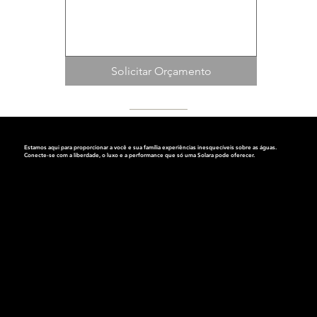
Solicitar Orçamento
Estamos aqui para proporcionar a você e sua família experiências inesquecíveis sobre as águas.
Conecte-se com a liberdade, o luxo e a performance que só
uma Solara pode oferecer.
Endereço:
Av. dos Bandeirantes, 4063
Planalto Paulista, São Paulo
Cep.: 04071-010
Segunda a Sexta das 9h às 18h
Sábados das 9h às 15h