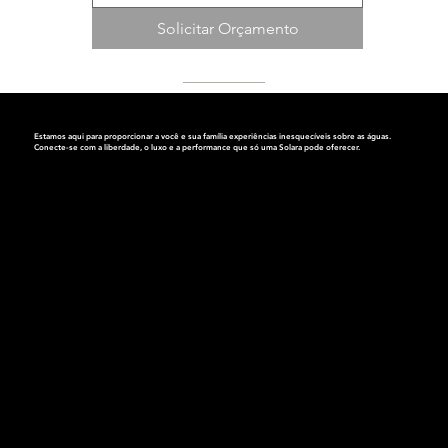
Solicitar Orçamento
Estamos aqui para proporcionar a você e sua família experiências inesquecíveis sobre as águas.
Conecte-se com a liberdade, o luxo e a performance que só
uma Solara pode oferecer.
Endereço:
Av. dos Bandeirantes, 4063
Planalto Paulista, São Paulo
Cep.: 04071-010
Segunda a Sexta das 9h às 18h
Sábados das 9h às 15h
Nossos Telefones:
WhatsApp: (11) 99896-5248