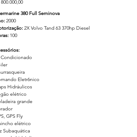
ço
 800.000,00
termarine 380 Full Seminova
o:
2000
torização:
2X Volvo Tand 63 370hp Diesel
ras:
100
essórios:
 Condicionado
iler
urrasqueira
mando Eletr6nico
aps Hidráulicos
gão elétrico
ladeira grande
rador
S, GPS Fly
incho elétrico
z Subaquática