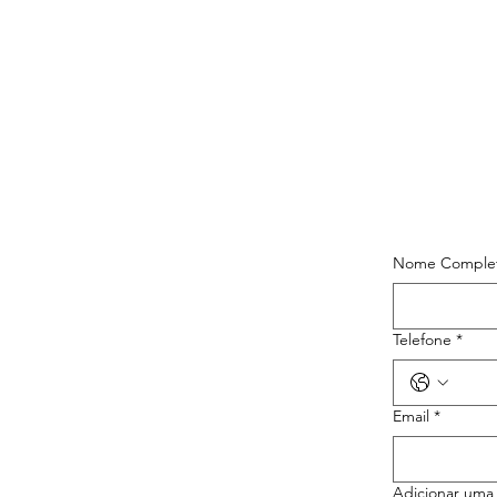
Nome Comple
Telefone
*
Email
*
Adicionar um