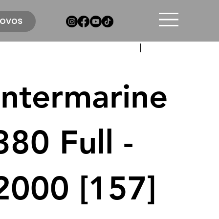
ovos
Anterior
Próximo
Intermarine
380 Full -
2000 [157]