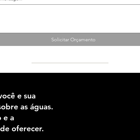
Solicitar Orçamento
Endereço:
você e sua
Av. dos Bandeirantes, 4063
sobre as águas.
Planalto Paulista, São Paul
Cep.: 04071-010
 e a
de oferecer.
Segunda a Sexta das 9h às 18h
Sábados das 9h às 15h