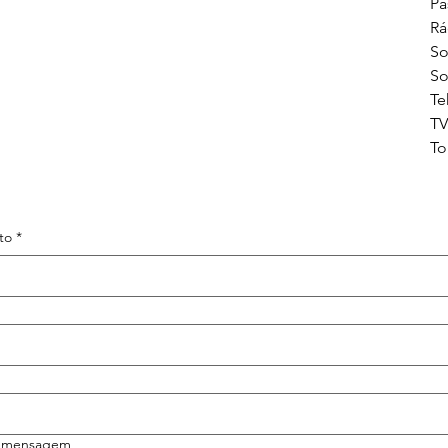
Pa
Rá
So
S
Te
TV
To
to
*
a mensagem