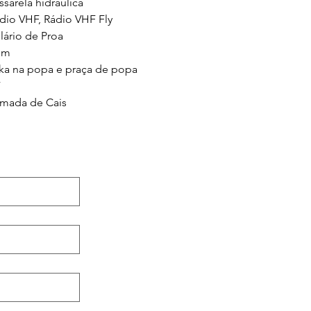
ssarela hidráulica
dio VHF, Rádio VHF Fly
lário de Proa
om
ka na popa e praça de popa
mada de Cais