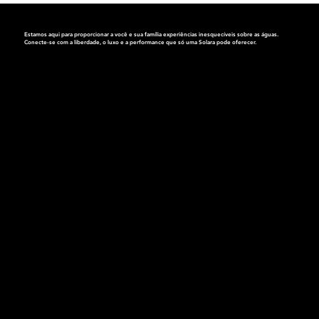
Estamos aqui para proporcionar a você e sua família experiências inesquecíveis sobre as águas.
Conecte-se com a liberdade, o luxo e a performance que só
uma Solara pode oferecer.
Endereço:
Av. dos Bandeirantes, 4063
Planalto Paulista, São Paulo
Cep.: 04071-010
Segunda a Sexta das 9h às 18h
Sábados das 9h às 15h
Nossos Telefones:
WhatsApp: (11) 99896-5248
Tel.: (11) 2628-3064 | (11) 2628-3065