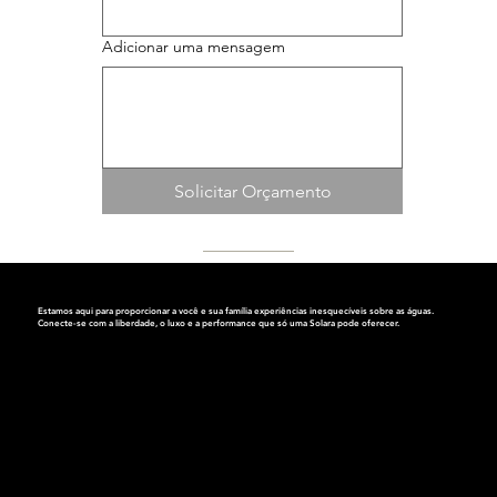
Adicionar uma mensagem
Solicitar Orçamento
Estamos aqui para proporcionar a você e sua família experiências inesquecíveis sobre as águas.
Conecte-se com a liberdade, o luxo e a performance que só
uma Solara pode oferecer.
Endereço:
Av. dos Bandeirantes, 4063
Planalto Paulista, São Paulo
Cep.: 04071-010